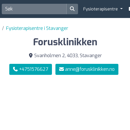
Fysioterapisentre
Fysioterapisentre i Stavanger
Forusklinikken
Svanholmen 2, 4033, Stavanger
+4751576627
anne@forusklinikken.no