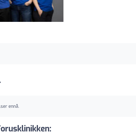
r
lser ennå.
orusklinikken: