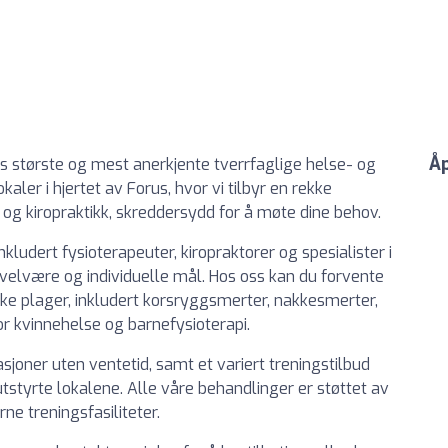
Åp
s største og mest anerkjente tverrfaglige helse- og
okaler i hjertet av Forus, hvor vi tilbyr en rekke
 og kiropraktikk, skreddersydd for å møte dine behov.
kludert fysioterapeuter, kiropraktorer og spesialister i
 velvære og individuelle mål. Hos oss kan du forvente
ke plager, inkludert korsryggsmerter, nakkesmerter,
or kvinnehelse og barnefysioterapi.
asjoner uten ventetid, samt et variert treningstilbud
utstyrte lokalene. Alle våre behandlinger er støttet av
e treningsfasiliteter.