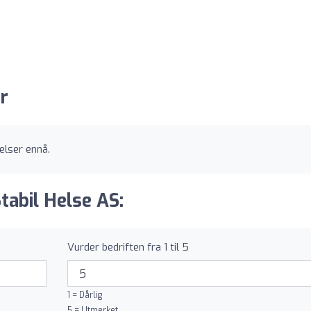
r
elser ennå.
tabil Helse AS:
Vurder bedriften fra 1 til 5
1 = Dårlig
5 = Utmerket