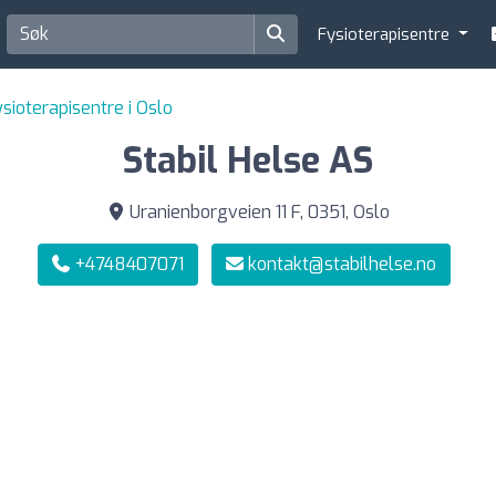
Fysioterapisentre
sioterapisentre i Oslo
Stabil Helse AS
Uranienborgveien 11 F, 0351, Oslo
+4748407071
kontakt@stabilhelse.no