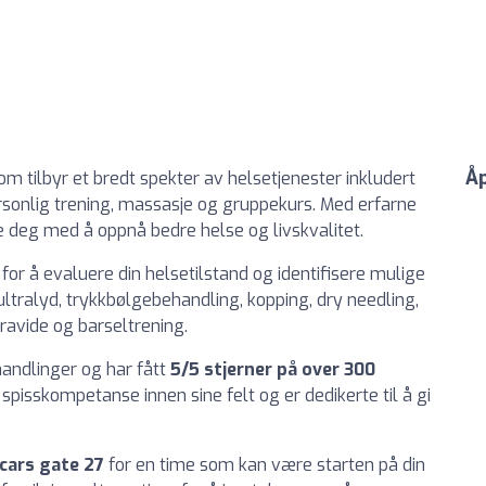
Åp
som tilbyr et bredt spekter av helsetjenester inkludert
ersonlig trening, massasje og gruppekurs. Med erfarne
pe deg med å oppnå bedre helse og livskvalitet.
or å evaluere din helsetilstand og identifisere mulige
 ultralyd, trykkbølgebehandling, kopping, dry needling,
avide og barseltrening.
ehandlinger og har fått
5/5 stjerner på over 300
spisskompetanse innen sine felt og er dedikerte til å gi
cars gate 27
for en time som kan være starten på din