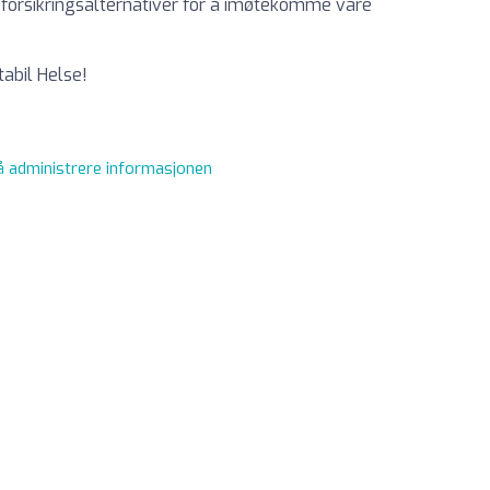
le forsikringsalternativer for å imøtekomme våre
tabil Helse!
 å administrere informasjonen