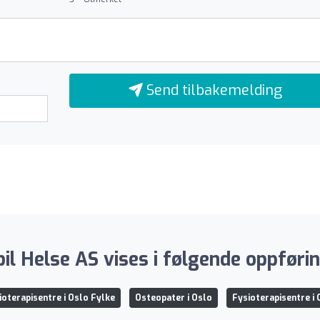
Send tilbakemelding
bil Helse AS vises i følgende oppførin
ioterapisentre i Oslo Fylke
Osteopater i Oslo
Fysioterapisentre i 