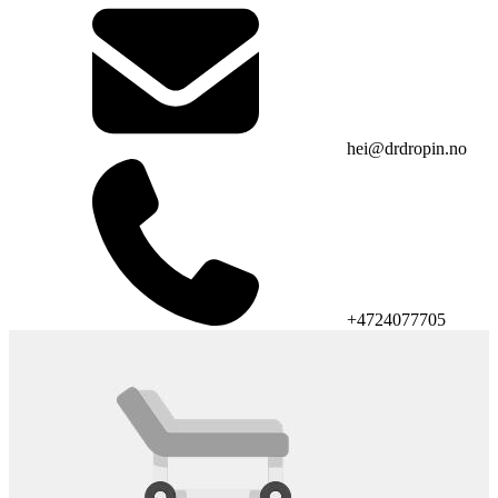
hei@drdropin.no
+4724077705