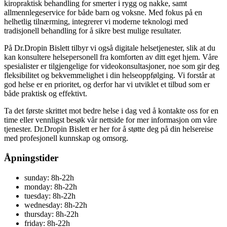
kiropraktisk behandling for smerter i rygg og nakke, samt
allmennlegeservice for både barn og voksne. Med fokus på en
helhetlig tilnærming, integrerer vi moderne teknologi med
tradisjonell behandling for å sikre best mulige resultater.
På Dr.Dropin Bislett tilbyr vi også digitale helsetjenester, slik at du
kan konsultere helsepersonell fra komforten av ditt eget hjem. Våre
spesialister er tilgjengelige for videokonsultasjoner, noe som gir deg
fleksibilitet og bekvemmelighet i din helseoppfølging. Vi forstår at
god helse er en prioritet, og derfor har vi utviklet et tilbud som er
både praktisk og effektivt.
Ta det første skrittet mot bedre helse i dag ved å kontakte oss for en
time eller vennligst besøk vår nettside for mer informasjon om våre
tjenester. Dr.Dropin Bislett er her for å støtte deg på din helsereise
med profesjonell kunnskap og omsorg.
Åpningstider
sunday: 8h-22h
monday: 8h-22h
tuesday: 8h-22h
wednesday: 8h-22h
thursday: 8h-22h
friday: 8h-22h