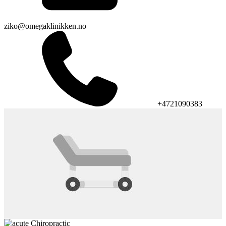
ziko@omegaklinikken.no
+4721090383